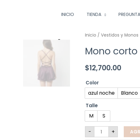
INICIO
TIENDA
PREGUNTA
Inicio
/
Vestidos y Monos
Mono corto 
$
12,700.00
Color
azul noche
Blanco
Talle
M
S
-
+
AGR