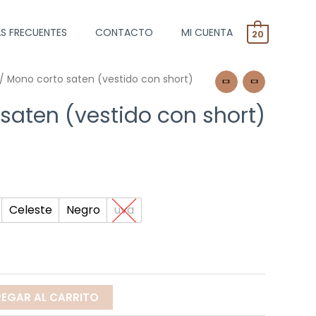
S FRECUENTES
CONTACTO
MI CUENTA
20
/ Mono corto saten (vestido con short)
saten (vestido con short)
Celeste
Negro
uva
EGAR AL CARRITO