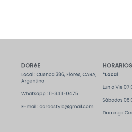
DORéE
HORARIO
Local : Cuenca 386, Flores, CABA,
*Local
Argentina
Lun a Vie 07:
Whatsapp : 11-3411-0475
Sábados 08:0
E-mail : doreestyle@gmail.com
Domingo Ce