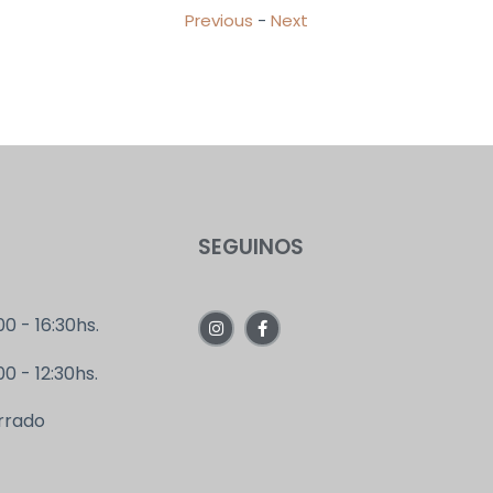
Previous
-
Next
S
SEGUINOS
00 - 16:30hs.
0 - 12:30hs.
rrado