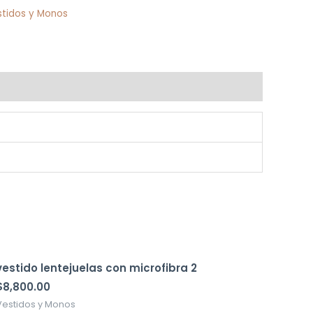
stidos y Monos
vestido lentejuelas con microfibra 2
$
8,800.00
Vestidos y Monos