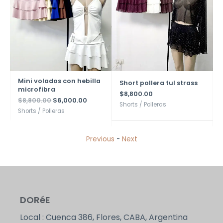
Mini volados con hebilla
Short pollera tul strass
microfibra
$
8,800.00
$
8,800.00
$
6,000.00
Shorts / Polleras
Shorts / Polleras
Previous
-
Next
DORéE
Local : Cuenca 386, Flores, CABA, Argentina