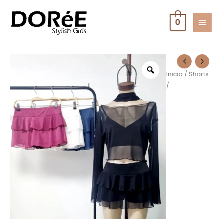
0
Inicio
/
Shorts
/