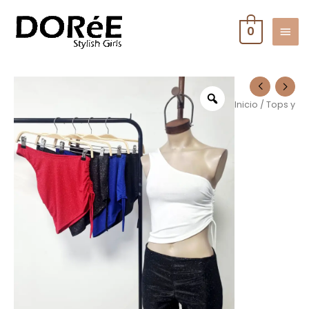
0
Inicio
/
Tops y