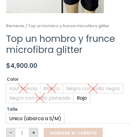
Remeras
/ Top un hombro y frunce microfibra glitter
Top un hombro y frunce
microfibra glitter
$
4,900.00
Color
Azul francia
Blanco
Negro con brillo negro
Negro con brillo plateado
Rojo
Talle
Unico (abarca a S/M)
-
+
AGREGAR AL CARRITO