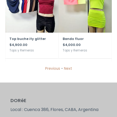
Top buche ity glitter
Bando fluor
$
4,900.00
$
4,000.00
Tops y Remeras
Tops y Remeras
Previous
-
Next
DORéE
Local : Cuenca 386, Flores, CABA, Argentina